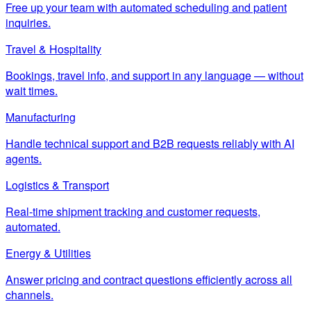
Free up your team with automated scheduling and patient
inquiries.
Travel & Hospitality
Bookings, travel info, and support in any language — without
wait times.
Manufacturing
Handle technical support and B2B requests reliably with AI
agents.
Logistics & Transport
Real-time shipment tracking and customer requests,
automated.
Energy & Utilities
Answer pricing and contract questions efficiently across all
channels.