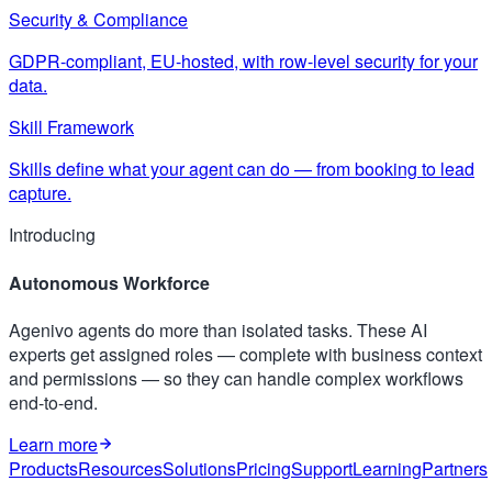
Security & Compliance
GDPR-compliant, EU-hosted, with row-level security for your
data.
Skill Framework
Skills define what your agent can do — from booking to lead
capture.
Introducing
Autonomous Workforce
Agenivo agents do more than isolated tasks. These AI
experts get assigned roles — complete with business context
and permissions — so they can handle complex workflows
end-to-end.
Learn more
Products
Resources
Solutions
Pricing
Support
Learning
Partners