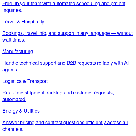
Free up your team with automated scheduling and patient
inquiries.
Travel & Hospitality
Bookings, travel info, and support in any language — without
wait times.
Manufacturing
Handle technical support and B2B requests reliably with AI
agents.
Logistics & Transport
Real-time shipment tracking and customer requests,
automated.
Energy & Utilities
Answer pricing and contract questions efficiently across all
channels.