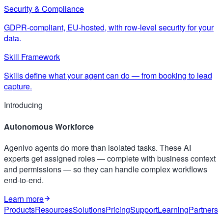
Security & Compliance
GDPR-compliant, EU-hosted, with row-level security for your
data.
Skill Framework
Skills define what your agent can do — from booking to lead
capture.
Introducing
Autonomous Workforce
Agenivo agents do more than isolated tasks. These AI
experts get assigned roles — complete with business context
and permissions — so they can handle complex workflows
end-to-end.
Learn more
Products
Resources
Solutions
Pricing
Support
Learning
Partners