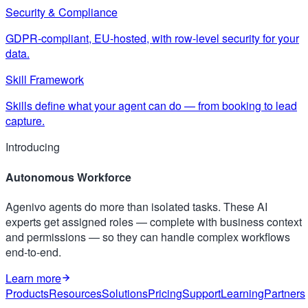
Security & Compliance
GDPR-compliant, EU-hosted, with row-level security for your
data.
Skill Framework
Skills define what your agent can do — from booking to lead
capture.
Introducing
Autonomous Workforce
Agenivo agents do more than isolated tasks. These AI
experts get assigned roles — complete with business context
and permissions — so they can handle complex workflows
end-to-end.
Learn more
Products
Resources
Solutions
Pricing
Support
Learning
Partners