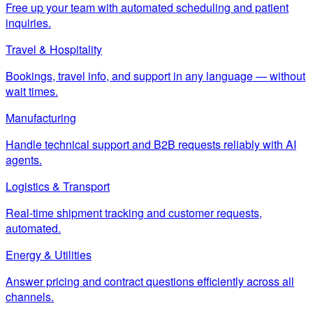
Free up your team with automated scheduling and patient
inquiries.
Travel & Hospitality
Bookings, travel info, and support in any language — without
wait times.
Manufacturing
Handle technical support and B2B requests reliably with AI
agents.
Logistics & Transport
Real-time shipment tracking and customer requests,
automated.
Energy & Utilities
Answer pricing and contract questions efficiently across all
channels.