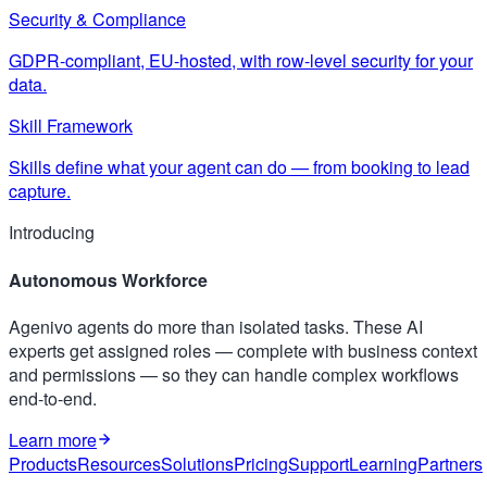
Security & Compliance
GDPR-compliant, EU-hosted, with row-level security for your
data.
Skill Framework
Skills define what your agent can do — from booking to lead
capture.
Introducing
Autonomous Workforce
Agenivo agents do more than isolated tasks. These AI
experts get assigned roles — complete with business context
and permissions — so they can handle complex workflows
end-to-end.
Learn more
Products
Resources
Solutions
Pricing
Support
Learning
Partners