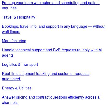
Free up your team with automated scheduling and patient
inquiries.
Travel & Hospitality
Bookings, travel info, and support in any language — without
wait times.
Manufacturing
Handle technical support and B2B requests reliably with AI
agents.
Logistics & Transport
Real-time shipment tracking and customer requests,
automated.
Energy & Utilities
Answer pricing and contract questions efficiently across all
channels.